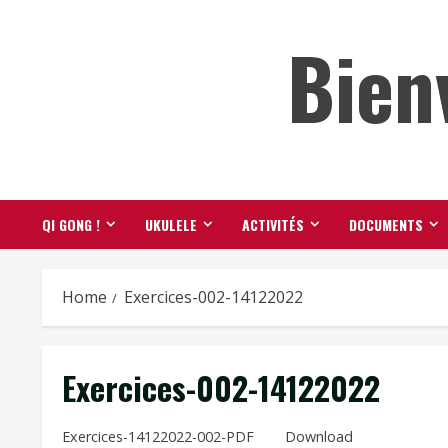
Skip
Bien
to
content
QI GONG !
UKULELE
ACTIVITÉS
DOCUMENTS
Home
Exercices-002-14122022
Exercices-002-14122022
Exercices-14122022-002-PDF
Download