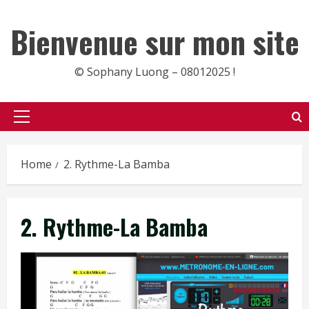
Skip
to
Bienvenue sur mon site
content
© Sophany Luong – 08012025 !
Primary
Menu
Home
2. Rythme-La Bamba
2. Rythme-La Bamba