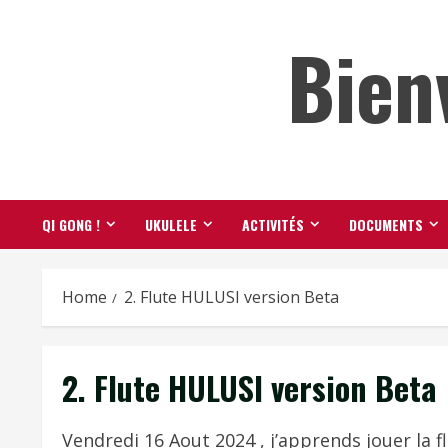
Skip
Bien
to
content
QI GONG !
UKULELE
ACTIVITÉS
DOCUMENTS
Home
2. Flute HULUSI version Beta
2. Flute HULUSI version Beta
Vendredi 16 Aout 2024 , j’apprends jouer la f