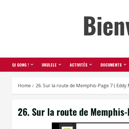
Skip
Bien
to
content
QI GONG !
UKULELE
ACTIVITÉS
DOCUMENTS
Home
26. Sur la route de Memphis-Page 7 ( Eddy M
26. Sur la route de Memphis-P