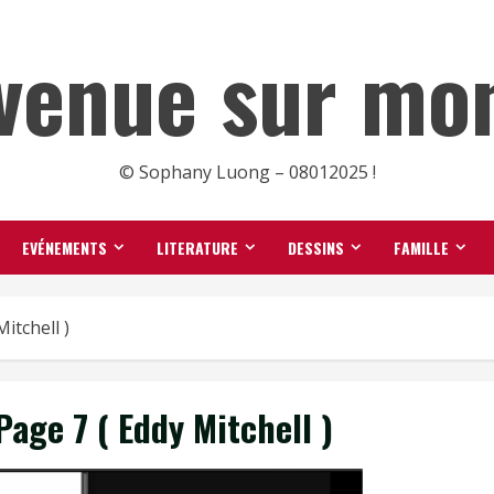
venue sur mon
© Sophany Luong – 08012025 !
EVÉNEMENTS
LITERATURE
DESSINS
FAMILLE
itchell )
age 7 ( Eddy Mitchell )